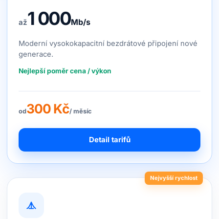
1 000
Mb/s
až
Moderní vysokokapacitní bezdrátové připojení nové
generace.
Nejlepší poměr cena / výkon
300 Kč
od
/ měsíc
Detail tarifů
Nejvyšší rychlost