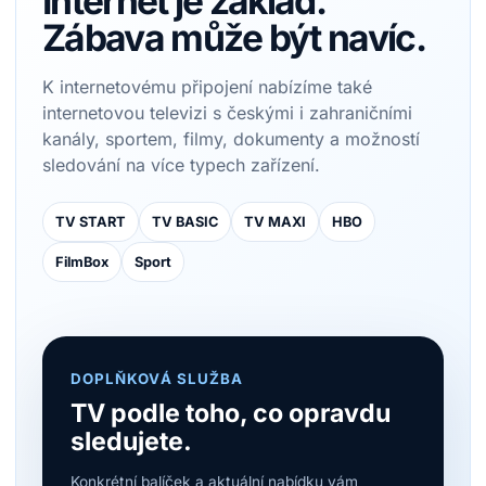
Internet je základ.
Zábava může být navíc.
K internetovému připojení nabízíme také
internetovou televizi s českými i zahraničními
kanály, sportem, filmy, dokumenty a možností
sledování na více typech zařízení.
TV START
TV BASIC
TV MAXI
HBO
FilmBox
Sport
DOPLŇKOVÁ SLUŽBA
TV podle toho, co opravdu
sledujete.
Konkrétní balíček a aktuální nabídku vám