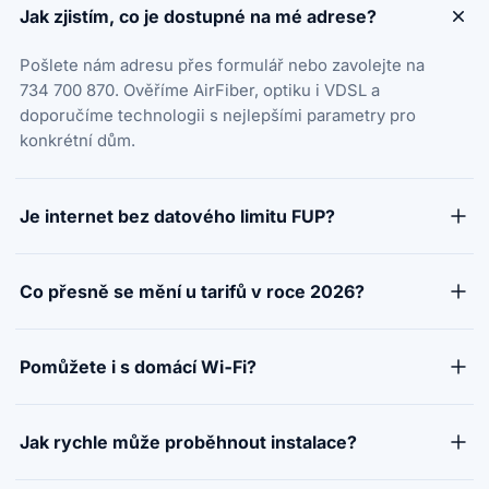
Jak zjistím, co je dostupné na mé adrese?
Pošlete nám adresu přes formulář nebo zavolejte na
734 700 870. Ověříme AirFiber, optiku i VDSL a
doporučíme technologii s nejlepšími parametry pro
konkrétní dům.
Je internet bez datového limitu FUP?
Ano, uvedené internetové tarify jsou nabízené bez
FUP. Nemusíte hlídat měsíční objem přenesených
Co přesně se mění u tarifů v roce 2026?
dat.
Aktuálně navyšujeme rychlosti u AirFiberu a
optického připojení. Změny probíhají postupně
Pomůžete i s domácí Wi‑Fi?
podle částí sítě a technických možností konkrétní
přípojky, proto je nejpřesnější ověření podle adresy.
Ano. Kvalita internetu nekončí u přípojky do domu —
při instalaci umíme řešit také vhodné umístění
Jak rychle může proběhnout instalace?
routeru a další síťové prvky podle dispozice objektu.