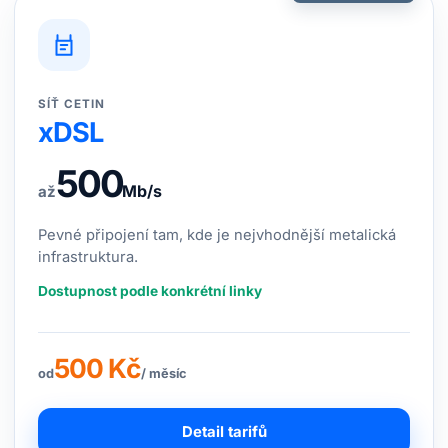
SÍŤ CETIN
xDSL
500
Mb/s
až
Pevné připojení tam, kde je nejvhodnější metalická
infrastruktura.
Dostupnost podle konkrétní linky
500 Kč
od
/ měsíc
Detail tarifů