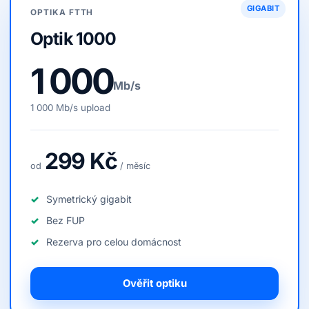
GIGABIT
OPTIKA FTTH
Optik 1000
1 000
Mb/s
1 000 Mb/s upload
299 Kč
od
/ měsíc
Symetrický gigabit
Bez FUP
Rezerva pro celou domácnost
Ověřit optiku