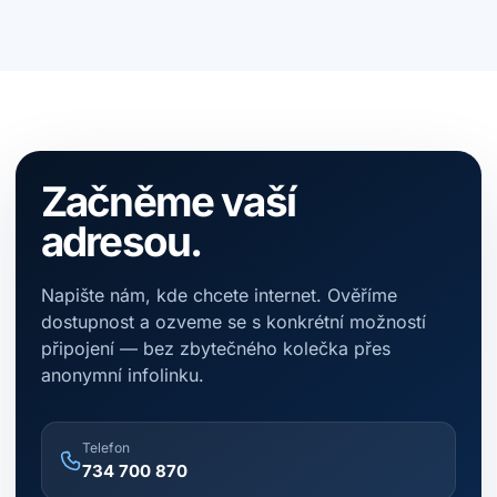
Termín závisí na zvolené technologii, dostupnosti
přípojného bodu a aktuální vytíženosti techniků. Po
ověření adresy vám sdělíme konkrétní možnosti
instalace.
Začněme vaší
adresou.
Napište nám, kde chcete internet. Ověříme
dostupnost a ozveme se s konkrétní možností
připojení — bez zbytečného kolečka přes
anonymní infolinku.
Telefon
734 700 870