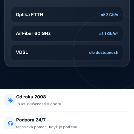
Optika FTTH
až 2 Gb/s
AirFiber 60 GHz
až 1 Gb/s*
VDSL
dle dostupnosti
Od roku 2008
18 let zkušeností v oboru
Podpora 24/7
technická pomoc, když je potřeba