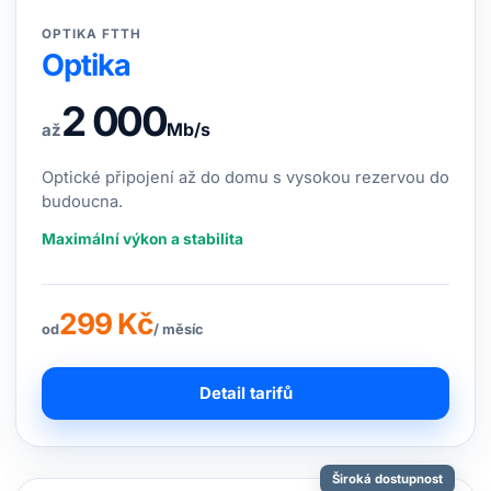
OPTIKA FTTH
Optika
2 000
Mb/s
až
Optické připojení až do domu s vysokou rezervou do
budoucna.
Maximální výkon a stabilita
299 Kč
od
/ měsíc
Detail tarifů
Široká dostupnost