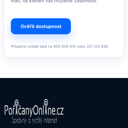
mail, na kterém vás můžeme zastihnout.
Ověřit dostupnost
Případně volejte také na 605 939 413 nebo 321 123 948.