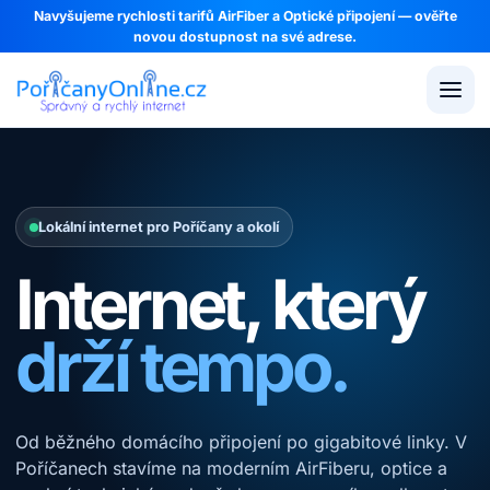
Navyšujeme rychlosti tarifů
AirFiber
a
Optické připojení
— ověřte
novou dostupnost na své adrese.
Lokální internet pro Poříčany a okolí
Internet, který
drží tempo.
Od běžného domácího připojení po gigabitové linky. V
Poříčanech stavíme na moderním AirFiberu, optice a