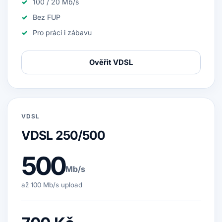
100 / 20 Mb/s
Bez FUP
Pro práci i zábavu
Ověřit VDSL
VDSL
VDSL 250/500
500
Mb/s
až 100 Mb/s upload