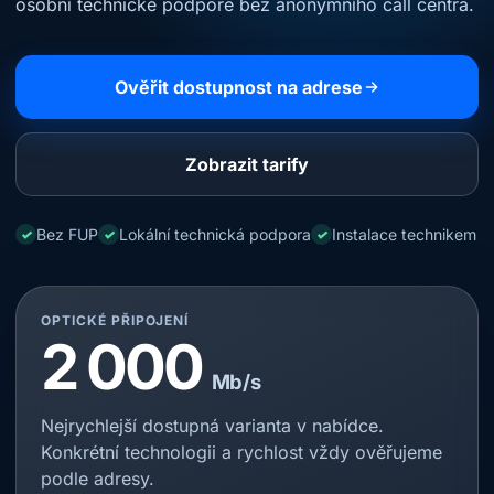
osobní technické podpoře bez anonymního call centra.
Ověřit dostupnost na adrese
Zobrazit tarify
Bez FUP
Lokální technická podpora
Instalace technikem
✓
✓
✓
OPTICKÉ PŘIPOJENÍ
2 000
Mb/s
Nejrychlejší dostupná varianta v nabídce.
Konkrétní technologii a rychlost vždy ověřujeme
podle adresy.